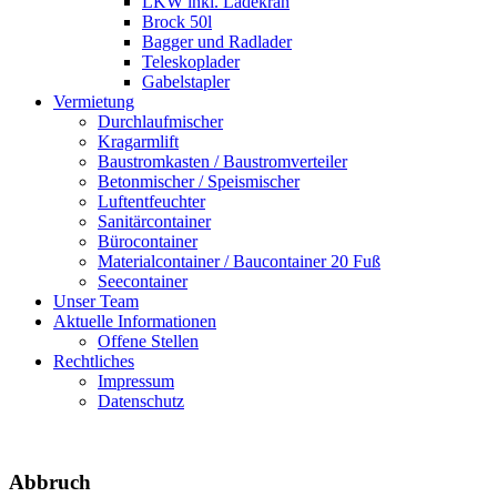
LKW inkl. Ladekran
Brock 50l
Bagger und Radlader
Teleskoplader
Gabelstapler
Vermietung
Durchlaufmischer
Kragarmlift
Baustromkasten / Baustromverteiler
Betonmischer / Speismischer
Luftentfeuchter
Sanitärcontainer
Bürocontainer
Materialcontainer / Baucontainer 20 Fuß
Seecontainer
Unser Team
Aktuelle Informationen
Offene Stellen
Rechtliches
Impressum
Datenschutz
Abbruch