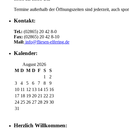
Termine außerhalb der Öffnungszeiten sind jederzeit, auch spo
Kontakt:
Tel.:
(02865) 20 42 8-0
Fax:
(02865) 20 42 8-10
Mail:
info@fliesen-elfering.de
Kalender:
August 2026
M
D
M
D
F
S
S
1
2
3
4
5
6
7
8
9
10
11
12
13
14
15
16
17
18
19
20
21
22
23
24
25
26
27
28
29
30
31
Herzlich Willkommen: