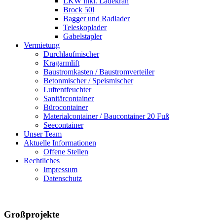
LKW inkl. Ladekran
Brock 50l
Bagger und Radlader
Teleskoplader
Gabelstapler
Vermietung
Durchlaufmischer
Kragarmlift
Baustromkasten / Baustromverteiler
Betonmischer / Speismischer
Luftentfeuchter
Sanitärcontainer
Bürocontainer
Materialcontainer / Baucontainer 20 Fuß
Seecontainer
Unser Team
Aktuelle Informationen
Offene Stellen
Rechtliches
Impressum
Datenschutz
Großprojekte