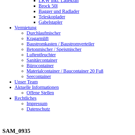
LKW inkl. Ladekran
Brock 50l
Bagger und Radlader
Teleskoplader
Gabelstapler
Vermietung
Durchlaufmischer
Kragarmlift
Baustromkasten / Baustromverteiler
Betonmischer / Speismischer
Luftentfeuchter
Sanitärcontainer
Bürocontainer
Materialcontainer / Baucontainer 20 Fuß
Seecontainer
Unser Team
Aktuelle Informationen
Offene Stellen
Rechtliches
Impressum
Datenschutz
SAM_0935