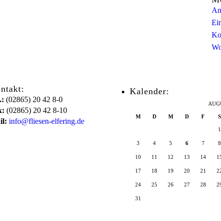
An
Ei
Ko
Wo
ntakt:
Kalender:
.:
(02865) 20 42 8-0
AUG
x:
(02865) 20 42 8-10
M
D
M
D
F
S
l:
info@fliesen-elfering.de
1
3
4
5
6
7
8
10
11
12
13
14
1
17
18
19
20
21
2
24
25
26
27
28
2
31