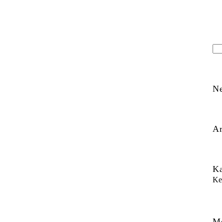
N
Ar
Ka
Ke
M